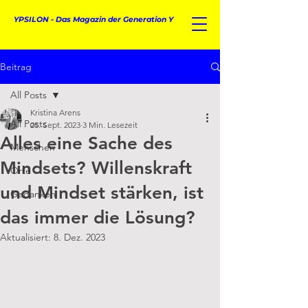
YPSILON - Das Magazin der Generation Y
Beitrag
All Posts
Kristina Arens
All Posts
25. Sept. 2023
3 Min. Lesezeit
Alles eine Sache des
Menschen
Mindsets? Willenskraft
Orte
und Mindset stärken, ist
Gedanken
das immer die Lösung?
Aktualisiert:
8. Dez. 2023