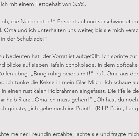
Milch mit einem Fettgehalt von 3,5%.
 oh, die Nachrichten!“ Er steht auf und verschwindet im
. Oma und ich unterhalten uns weiter, bis sie mich versc
 in der Schublade!“
u bedeuten hat: der Vorrat ist aufgefüllt. Ich sprinte zu
 blicke auf sieben Tafeln Schokolade, in dem Softcake 
ollen übrig. „Bring ruhig beides mit!“, ruft Oma aus der
 ich tunke die Kekse in mein Glas Milch. Ich schaue auf
t in einen rustikalen Holzrahmen eingefasst. Die Pfeile d
 mir halb 9 an: „Oma ich muss gehen!“ „Oh hast du noch 
ich grinste, „ich gehe noch ins Point!“ (R.I.P. Point, Lang
chte meiner Freundin erzählte, lachte sie und fragte mich