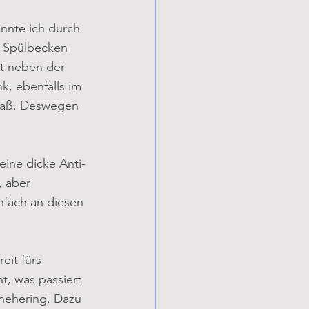
nnte ich durch 
 Spülbecken 
kt neben der 
k, ebenfalls im 
 saß. Deswegen 
ine dicke Anti-
 aber 
nfach an diesen 
it fürs 
t, was passiert 
hnehering. Dazu 