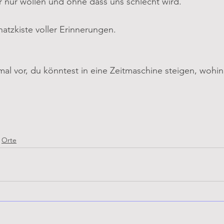
r nur wollen und ohne dass uns schlecht wird.
atzkiste voller Erinnerungen.
nmal vor, du könntest in eine Zeitmaschine steigen, wohi
Orte