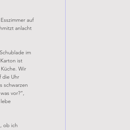
 Esszimmer auf 
hmitzt anlacht 
r Schublade im 
Karton ist 
 Küche. Wir 
 die Uhr 
es schwarzen 
was vor?“, 
 lebe 
, ob ich 