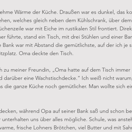
nehme Wärme der Küche. Draußen war es dunkel, das ko
ehen, welches gleich neben dem Kühlschrank, über dem
üchenzeile war mit Eiche im rustikalen Stil frontiert. Dire
r führte, stand ein Tisch, mit drei Stühlen und einer Ban
e Bank war mit Abstand die gemütlichste, auf der ich je
itzplatz. Oma deckte den Tisch.
h zu meiner Freundin, „Oma hatte auf dem Tisch immer e
d darüber eine Wachstischdecke.“ Ich weiß nicht warum,
s die ganze Küche noch gemütlicher. Man wollte sich ei
decken, während Opa auf seiner Bank saß und schon bere
unterhalten uns über alles mögliche. Schule, was ansteh
 warme, frische Lohners Brötchen, viel Butter und mit Sa