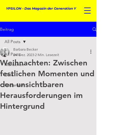
YPSILON - Das Magazin der Generation Y
Beitrag
All Posts
Barbara Becker
All Posts
24. Dez. 2023
2 Min. Lesezeit
Weihnachten: Zwischen
Menschen
festlichen Momenten und
Orte
den unsichtbaren
Gedanken
Herausforderungen im
Hintergrund